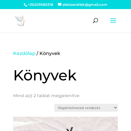
+36209585318
eletszeretlek@gmail.com
Kezdőlap
/ Könyvek
Könyvek
Mind a(z) 2 találat megjelenítve