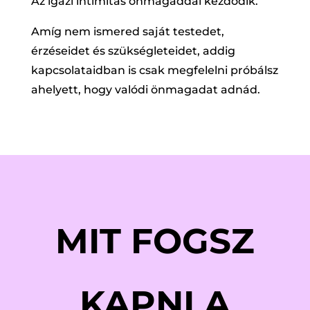
Az igazi intimitás önmagaddal kezdődik.
Amíg nem ismered saját testedet,
érzéseidet és szükségleteidet, addig
kapcsolataidban is csak megfelelni próbálsz
ahelyett, hogy valódi önmagadat adnád.
MIT FOGSZ
KAPNI A