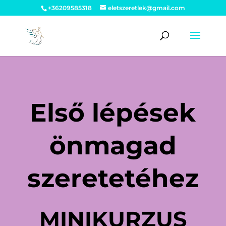
+36209585318
eletszeretlek@gmail.com
Első lépések
önmagad
szeretetéhez
MINIKURZUS